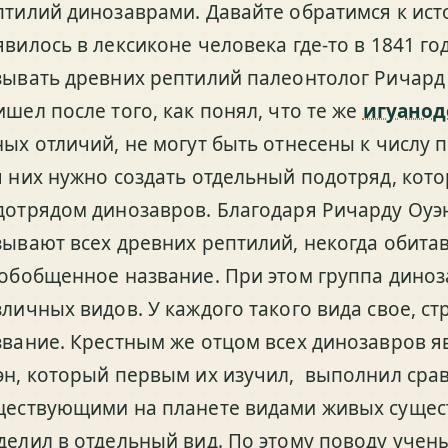
птилий динозаврами. Давайте обратимся к ист
явилось в лексиконе человека где-то в 1841 г
зывать древних рептилий палеонтолог Ричард
ишел после того, как понял, что те же
игуанод
ных отличий, не могут быть отнесены к числу 
я них нужно создать отдельный подотряд, кот
дотрядом динозавров. Благодаря Ричарду Оуэн
зывают всех древних рептилий, некогда обита
 обобщенное название. При этом группа диноз
зличных видов. У каждого такого вида свое, с
звание. Крестным же отцом всех динозавров я
эн, который первым их изучил, выполнил срав
ществующими на планете видами живых сущест
делил в отдельный вид. По этому поводу учены