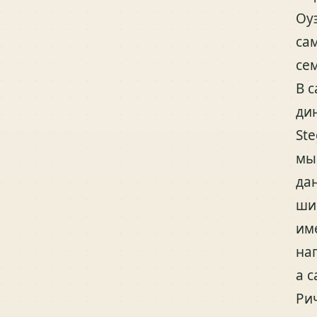
Оу
са
се
В 
ди
St
мы
да
ши
им
на
а 
Ри