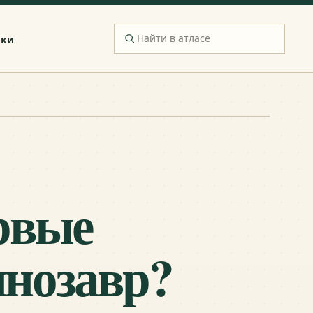
ики
рвые
инозавр?