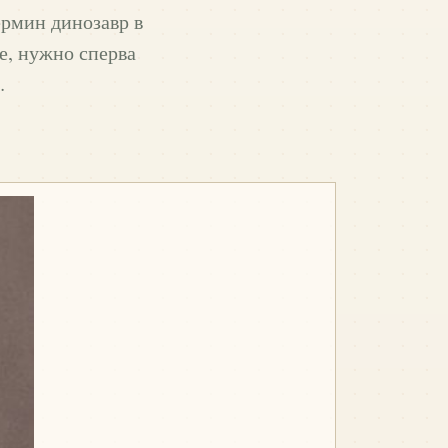
ермин динозавр в
е, нужно сперва
…