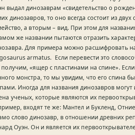
эн выдал динозаврам «свидетельство о рожден
мих динозавров, то оно всегда состоит из дву
мейство, а вторым – вид. При этом для названи
самом же названии пытаются отразить характ
нозавра. Для примера можно расшифровать н
egosaurus armatus. Если перевести это словосо
 получим, «ящер с пластинами на спине». Если
нного монстра, то мы увидим, что его спина б
пами. Иногда для названия динозавров могут
ена ученых, которые являются их первооткрыв
пример, входят те же: Мантел и Букленд, Отние
само слово динозавр, в отношении древних ре
чард Оуэн. Он и является их первооткрывател