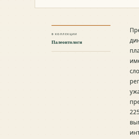
Пр
В КОЛЛЕКЦИИ
ди
Палеонтологи
пл
им
сл
ре
уж
пр
22
вы
ин