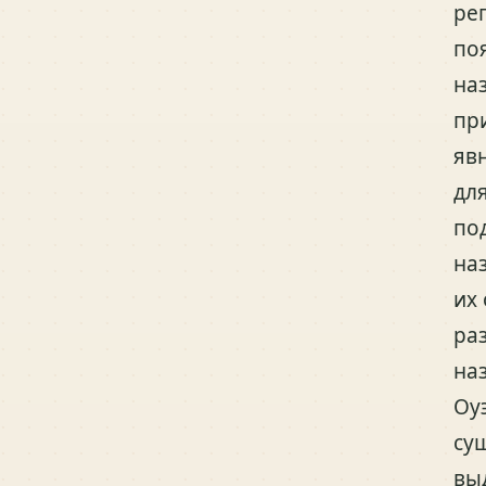
ре
по
на
пр
яв
дл
по
на
их
ра
на
Оу
су
вы