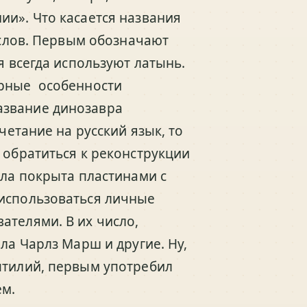
ии». Что касается названия
х слов. Первым обозначают
я всегда используют латынь.
ерные особенности
азвание динозавра
четание на русский язык, то
 обратиться к реконструкции
ыла покрыта пластинами с
 использоваться личные
ателями. В их число,
ла Чарлз Марш и другие. Ну,
птилий, первым употребил
ем.