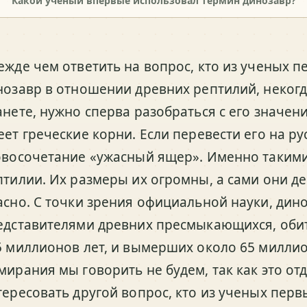
Какой ученый впервые использовал термин динозавр?
ежде чем ответить на вопрос, кто из ученых 
нозавр в отношении древних рептилий, неког
анете, нужно сперва разобраться с его значени
еет греческие корни. Если перевести его на ру
овосочетание «ужасный ящер». Именно таким
птилии. Их размеры их огромны, а сами они д
асно. С точки зрения официальной науки, дин
едставителями древних пресмыкающихся, оби
5 миллионов лет, и вымерших около 65 миллио
мирания мы говорить не будем, так как это отд
тересовать другой вопрос, кто из ученых перв