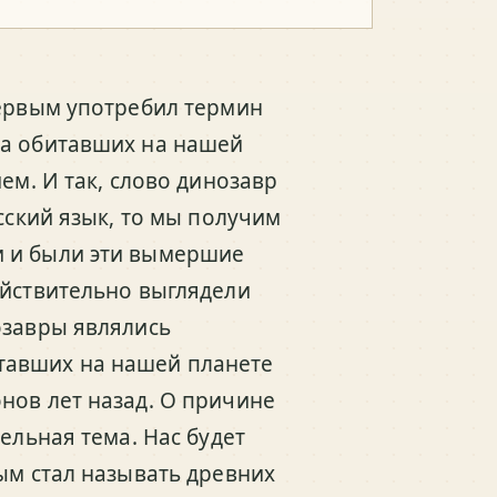
первым употребил термин
да обитавших на нашей
ем. И так, слово динозавр
сский язык, то мы получим
и и были эти вымершие
ействительно выглядели
озавры являлись
тавших на нашей планете
нов лет назад. О причине
ельная тема. Нас будет
ым стал называть древних