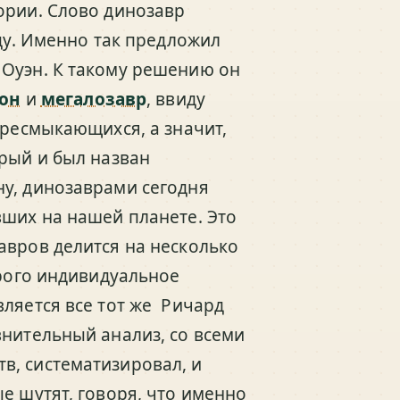
ории. Слово динозавр
оду. Именно так предложил
 Оуэн. К такому решению он
он
и
мегалозавр
, ввиду
пресмыкающихся, а значит,
орый и был назван
у, динозаврами сегодня
вших на нашей планете. Это
авров делится на несколько
трого индивидуальное
вляется все тот же Ричард
нительный анализ, со всеми
в, систематизировал, и
е шутят, говоря, что именно