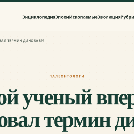
Энциклопедия
Эпохи
Ископаемые
Эволюция
Рубр
ВАЛ ТЕРМИН ДИНОЗАВР?
ПАЛЕОНТОЛОГИ
ой ученый впе
овал термин д