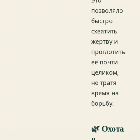
Это
позволяло
быстро
схватить
жертву и
проглотить
её почти
целиком,
не тратя
время на
борьбу.
🌿 Охота
в