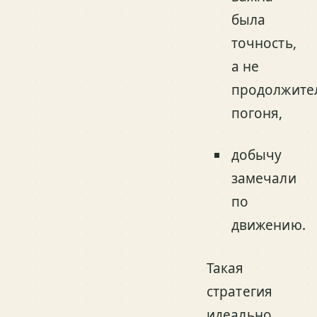
была
точность,
а не
продолжите
погоня,
добычу
замечали
по
движению.
Такая
стратегия
идеально