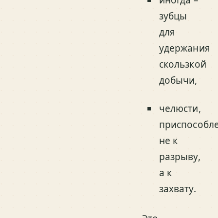
зубцы
для
удержания
скользкой
добычи,
челюсти,
приспособл
не к
разрыву,
а к
захвату.