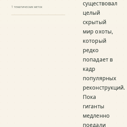
существовал
1
тематических меток
целый
скрытый
мир охоты,
который
редко
попадает в
кадр
популярных
реконструкций.
Пока
гиганты
медленно
поедали