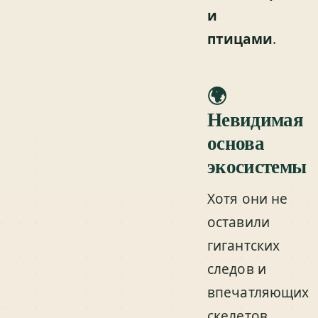
и
птицами
.
🌍
Невидимая
основа
экосистемы
Хотя они не
оставили
гигантских
следов и
впечатляющих
скелетов,