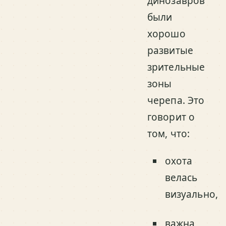
динозавров
были
хорошо
развитые
зрительные
зоны
черепа. Это
говорит о
том, что:
охота
велась
визуально,
важна