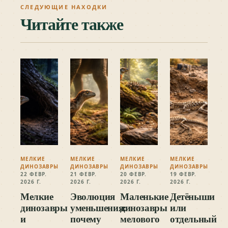
СЛЕДУЮЩИЕ НАХОДКИ
Читайте также
МЕЛКИЕ
МЕЛКИЕ
МЕЛКИЕ
МЕЛКИЕ
ДИНОЗАВРЫ
ДИНОЗАВРЫ
ДИНОЗАВРЫ
ДИНОЗАВРЫ
22 ФЕВР.
21 ФЕВР.
20 ФЕВР.
19 ФЕВР.
2026 Г.
2026 Г.
2026 Г.
2026 Г.
Мелкие
Эволюция
Маленькие
Детёныши
динозавры
уменьшения:
динозавры
или
и
почему
мелового
отдельный