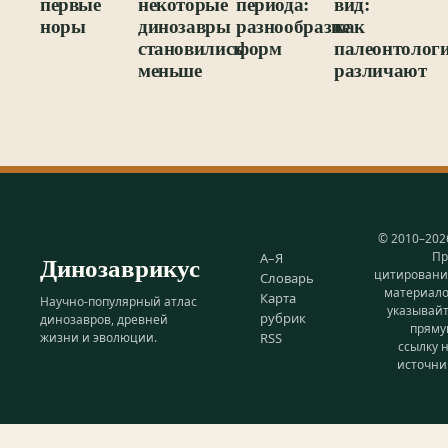
первые
некоторые
периода:
вид:
норы
динозавры
разнообразие
как
становились
форм
палеонтолог
меньше
различают
© 2010–202
Пр
Динозаврикус
А–Я
цитирован
Словарь
материал
Карта
Научно-популярный атлас
указывай
рубрик
динозавров, древней
прям
жизни и эволюции.
RSS
ссылку 
источни