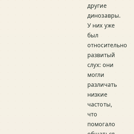
другие
динозавры.
У них уже
был
относительно
развитый
слух: они
могли
различать
низкие
частоты,
что
помогало
общаться