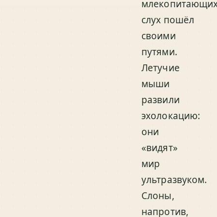
млекопитающи
слух пошёл
своими
путями.
Летучие
мыши
развили
эхолокацию:
они
«видят»
мир
ультразвуком.
Слоны,
напротив,