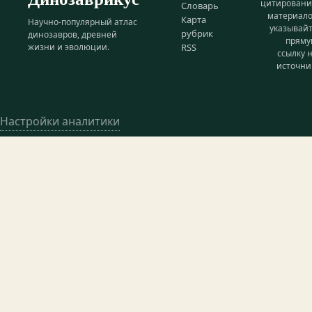
цитирован
Словарь
материал
Карта
Научно-популярный атлас
указывай
рубрик
динозавров, древней
прям
жизни и эволюции.
RSS
ссылку 
источни
Настройки аналитики