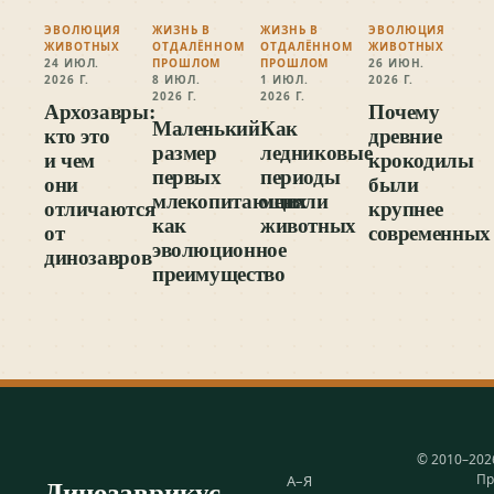
ЭВОЛЮЦИЯ
ЖИЗНЬ В
ЖИЗНЬ В
ЭВОЛЮЦИЯ
ЖИВОТНЫХ
ОТДАЛЁННОМ
ОТДАЛЁННОМ
ЖИВОТНЫХ
24 ИЮЛ.
ПРОШЛОМ
ПРОШЛОМ
26 ИЮН.
2026 Г.
8 ИЮЛ.
1 ИЮЛ.
2026 Г.
2026 Г.
2026 Г.
Архозавры:
Почему
Маленький
Как
кто это
древние
размер
ледниковые
и чем
крокодилы
первых
периоды
они
были
млекопитающих
меняли
отличаются
крупнее
как
животных
от
современных
эволюционное
динозавров
преимущество
© 2010–202
Пр
Динозаврикус
А–Я