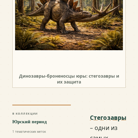
Динозавры-броненосцы юры: стегозавры и
их защита
В КОЛЛЕКЦИИ
Стегозавры
Юрский период
– одни из
1
тематических меток
самых