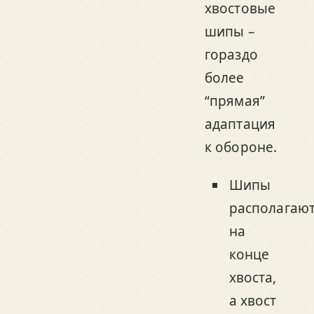
хвостовые
шипы –
гораздо
более
“прямая”
адаптация
к обороне.
Шипы
располагаю
на
конце
хвоста,
а хвост