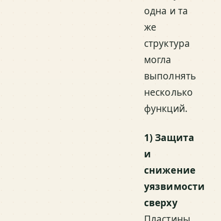
одна и та
же
структура
могла
выполнять
несколько
функций.
1) Защита
и
снижение
уязвимости
сверху
Пластины