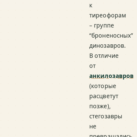
к
тиреофорам
– группе
“броненосных”
динозавров.
В отличие
от
анкилозавров
(которые
расцветут
позже),
стегозавры
не
превращались