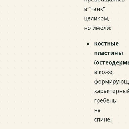
в “танк”
целиком,
но имели:
костные
пластины
(остеодерм
в коже,
формирующ
характерны
гребень
на
спине;