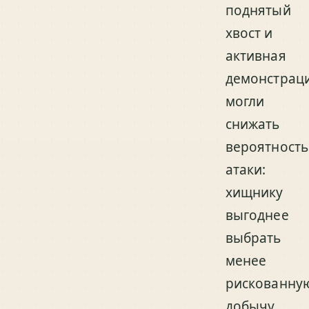
поднятый
хвост и
активная
демонстрац
могли
снижать
вероятность
атаки:
хищнику
выгоднее
выбрать
менее
рискованну
добычу.