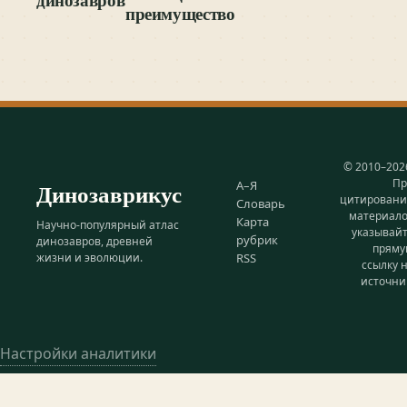
преимущество
© 2010–202
Пр
Динозаврикус
А–Я
цитирован
Словарь
материал
Карта
Научно-популярный атлас
указывай
рубрик
динозавров, древней
прям
жизни и эволюции.
RSS
ссылку 
источни
Настройки аналитики