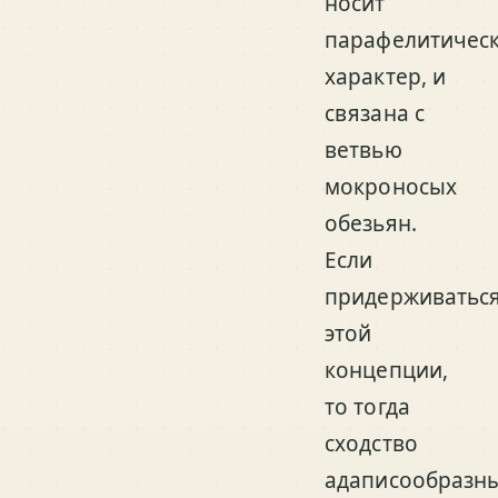
носит
парафелитичес
характер, и
связана с
ветвью
мокроносых
обезьян.
Если
придерживатьс
этой
концепции,
то тогда
сходство
адаписообразн