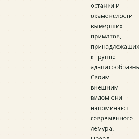
останки и
окаменелости
вымерших
приматов,
принадлежащи
к группе
адаписообразны
Своим
внешним
видом они
напоминают
современного
лемура.
Ореол