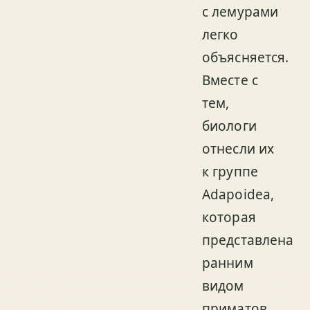
с лемурами
легко
объясняется.
Вместе с
тем,
биологи
отнесли их
к группе
Adapoidea,
которая
представлена
ранним
видом
приматов.