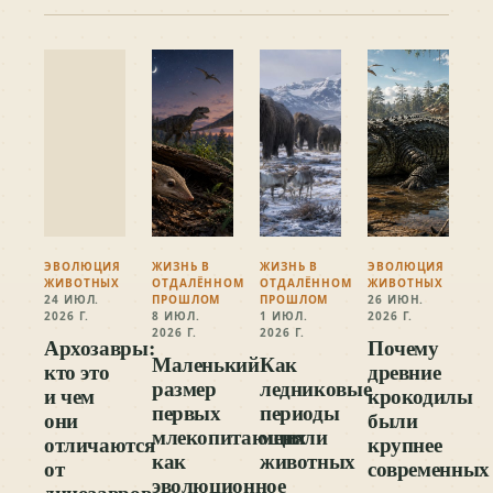
ЭВОЛЮЦИЯ
ЖИЗНЬ В
ЖИЗНЬ В
ЭВОЛЮЦИЯ
ЖИВОТНЫХ
ОТДАЛЁННОМ
ОТДАЛЁННОМ
ЖИВОТНЫХ
24 ИЮЛ.
ПРОШЛОМ
ПРОШЛОМ
26 ИЮН.
2026 Г.
8 ИЮЛ.
1 ИЮЛ.
2026 Г.
2026 Г.
2026 Г.
Архозавры:
Почему
Маленький
Как
кто это
древние
размер
ледниковые
и чем
крокодилы
первых
периоды
они
были
млекопитающих
меняли
отличаются
крупнее
как
животных
от
современных
эволюционное
динозавров