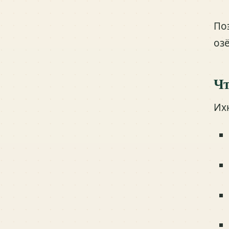
По
оз
Чт
Их