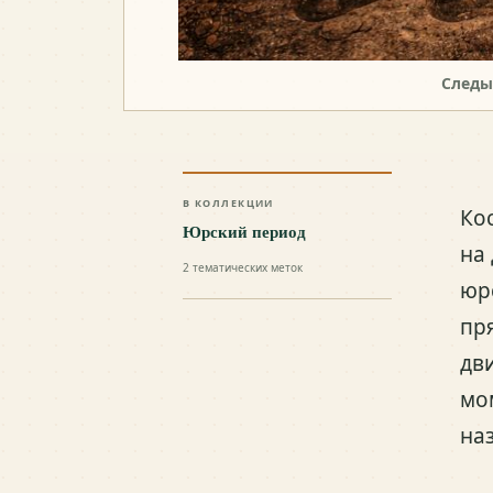
Следы
В КОЛЛЕКЦИИ
Ко
Юрский период
на
2
тематических меток
юр
пр
дв
мо
на