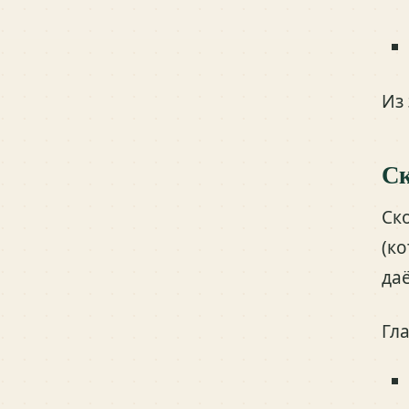
Из
Ск
Ск
(к
да
Гл