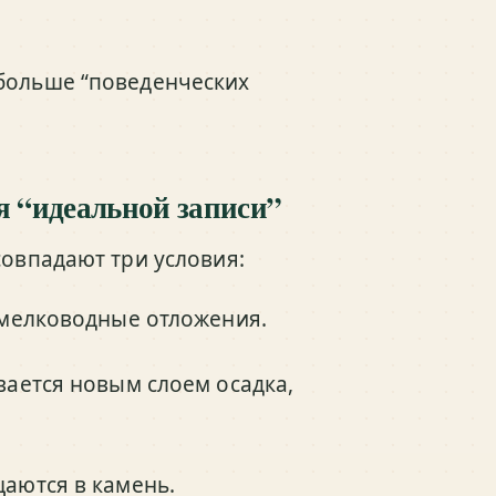
 больше “поведенческих
я “идеальной записи”
совпадают три условия:
 мелководные отложения.
вается новым слоем осадка,
аются в камень.