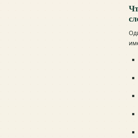
Чт
сл
Од
им