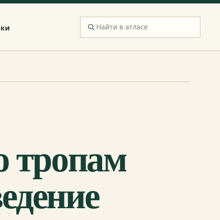
ики
о тропам
едение