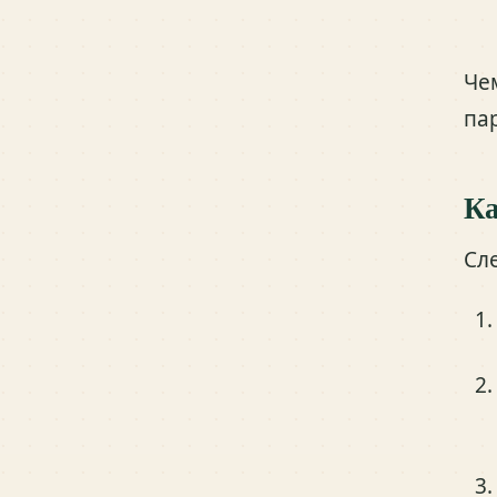
Че
па
Ка
Сл