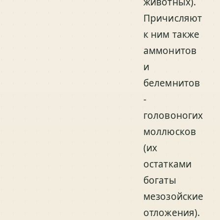
животных).
Причисляют
к ним также
аммонитов
и
белемнитов
-
головоногих
моллюсков
(их
остатками
богаты
мезозойские
отложения).