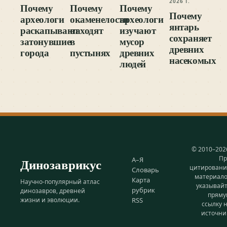
2026 Г.
Почему
Почему
Почему
Почему
археологи
окаменелости
археологи
янтарь
раскапывают
находят
изучают
сохраняет
затонувшие
в
мусор
древних
города
пустынях
древних
насекомых
людей
© 2010–202
Пр
Динозаврикус
А–Я
цитирован
Словарь
материал
Карта
Научно-популярный атлас
указывай
рубрик
динозавров, древней
прям
жизни и эволюции.
RSS
ссылку 
источни