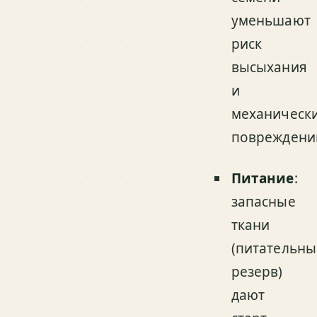
уменьшают
риск
высыхания
и
механическ
повреждени
Питание
:
запасные
ткани
(питательн
резерв)
дают