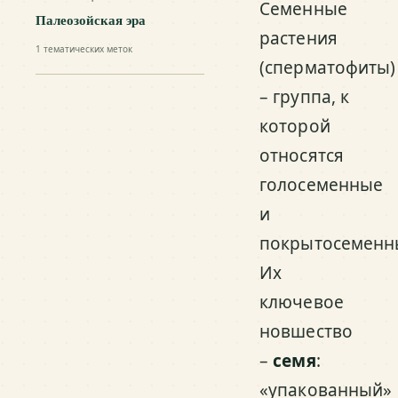
Семенные
Палеозойская эра
растения
1
тематических меток
(сперматофиты)
– группа, к
которой
относятся
голосеменные
и
покрытосеменн
Их
ключевое
новшество
–
семя
:
«упакованный»