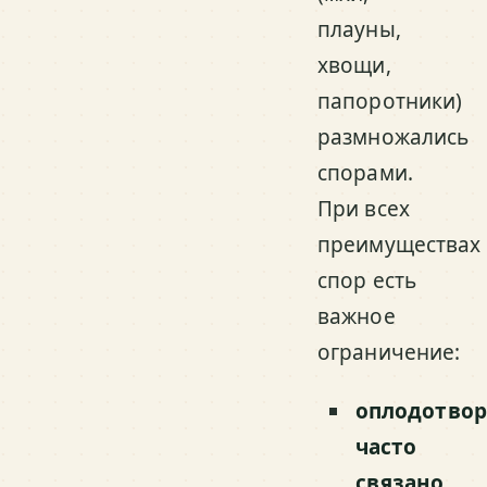
плауны,
хвощи,
папоротники)
размножались
спорами.
При всех
преимуществах
спор есть
важное
ограничение:
оплодотво
часто
связано