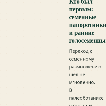
Кто был
первым:
семенные
папоротник
и ранние
голосеменны
Переход к
семенному
размножению
шёл не
мгновенно.
В
палеоботанике
важны так