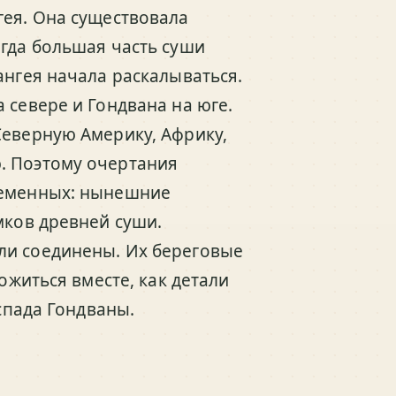
гея. Она существовала
огда большая часть суши
ангея начала раскалываться.
 севере и Гондвана на юге.
Северную Америку, Африку,
. Поэтому очертания
ременных: нынешние
мков древней суши.
ли соединены. Их береговые
ложиться вместе, как детали
аспада Гондваны.