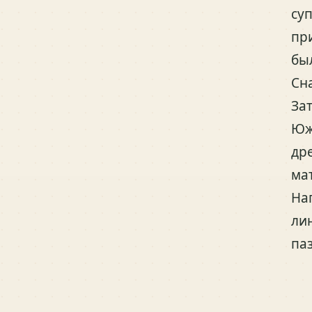
су
пр
бы
Сн
За
Юж
др
ма
На
лин
па