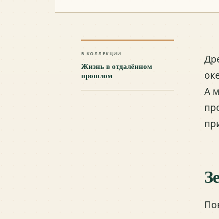
В КОЛЛЕКЦИИ
Др
Жизнь в отдалённом
ок
прошлом
А 
пр
пр
З
По