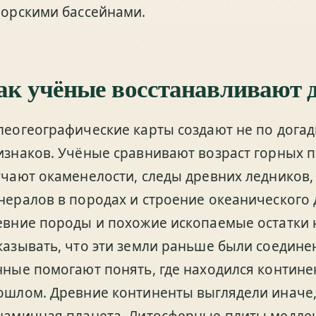
морскими бассейнами.
ак учёные восстанавливают 
леогеографические карты создают не по догад
изнаков. Учёные сравнивают возраст горных п
учают окаменелости, следы древних ледников
нералов в породах и строение океанического
евние породы и похожие ископаемые остатки 
казывать, что эти земли раньше были соедине
нные помогают понять, где находился контине
ошлом. Древние континенты выглядели иначе,
намичная планета. Литосферные плиты медле