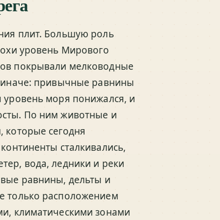
рега
ния плит. Большую роль
эпохи уровень Мирового
иков покрывали мелководные
м иначе: привычные равнины
ы уровень моря понижался, и
осты. По ним животные и
, которые сегодня
 континенты сталкивались,
тер, вода, ледники и реки
овые равнины, дельты и
не только расположением
ми, климатическими зонами