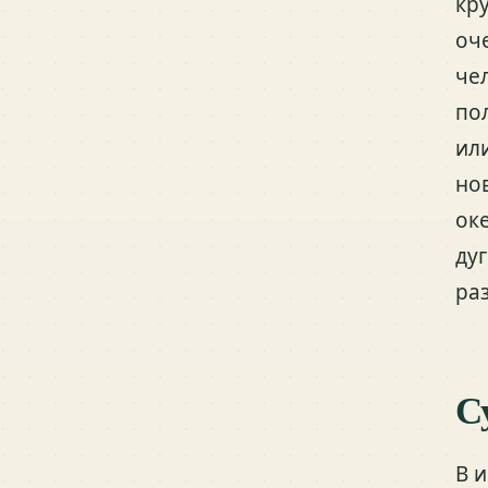
кр
оч
че
по
ил
но
ок
ду
ра
С
В 