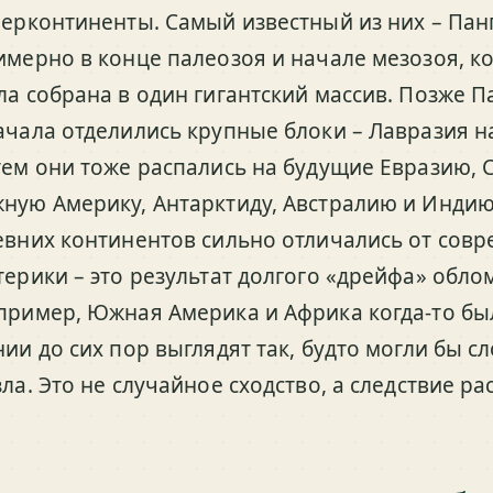
перконтиненты. Самый известный из них – Пан
имерно в конце палеозоя и начале мезозоя, к
ла собрана в один гигантский массив. Позже П
ачала отделились крупные блоки – Лавразия на
тем они тоже распались на будущие Евразию, 
ную Америку, Антарктиду, Австралию и Индию
евних континентов сильно отличались от сов
терики – это результат долгого «дрейфа» обло
пример, Южная Америка и Африка когда-то бы
ии до сих пор выглядят так, будто могли бы с
зла. Это не случайное сходство, а следствие р