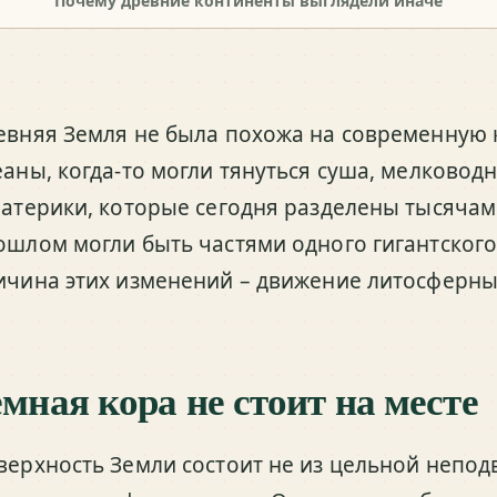
Почему древние континенты выглядели иначе
евняя Земля не была похожа на современную ка
еаны, когда-то могли тянуться суша, мелковод
материки, которые сегодня разделены тысячам
ошлом могли быть частями одного гигантского
ичина этих изменений – движение литосферны
емная кора не стоит на месте
верхность Земли состоит не из цельной непод