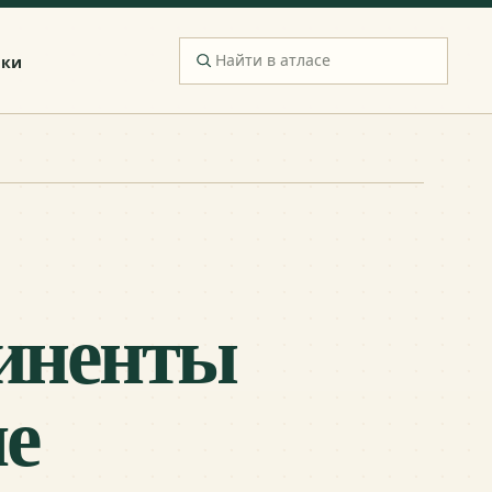
ики
тиненты
че