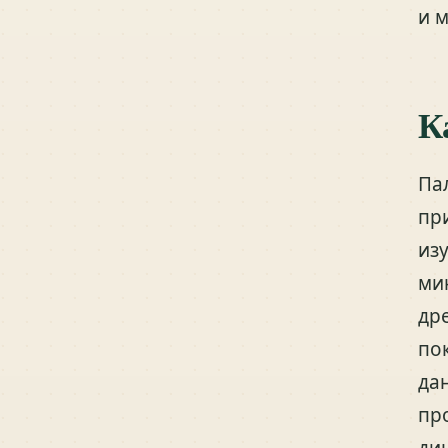
и 
К
Па
пр
из
ми
др
по
да
пр
ди