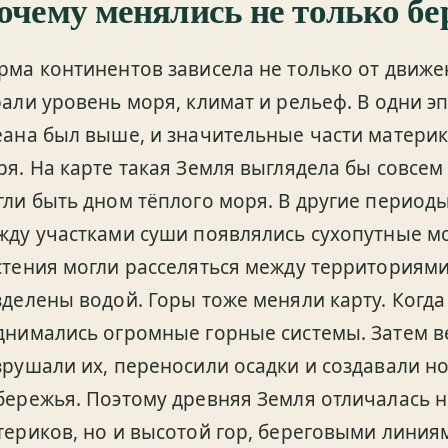
очему менялись не только бе
рма континентов зависела не только от движе
рали уровень моря, климат и рельеф. В одни 
еана был выше, и значительные части матер
ря. На карте такая Земля выглядела бы совсе
гли быть дном тёплого моря. В другие период
жду участками суши появлялись сухопутные м
стения могли расселяться между территориями
зделены водой. Горы тоже меняли карту. Когда
днимались огромные горные системы. Затем ве
зрушали их, переносили осадки и создавали н
бережья. Поэтому древняя Земля отличалась 
териков, но и высотой гор, береговыми линия