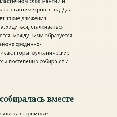
пластичном слое мантии и
лько сантиметров в год. Для
лет такие движения
асходиться, сталкиваться
дятся, между ними образуется
районе срединно-
никают горы, вулканические
ссы постепенно собирают и
собиралась вместе
нялись в огромные