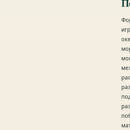
П
Фо
иг
ок
мо
мо
ме
ра
ра
по
ра
по
ма