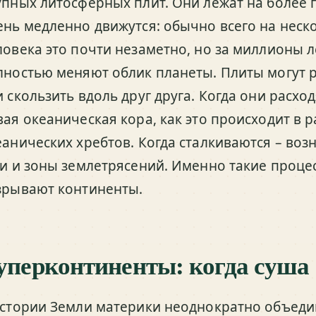
упных литосферных плит. Они лежат на более 
ень медленно движутся: обычно всего на неско
ловека это почти незаметно, но за миллионы 
лностью меняют облик планеты. Плиты могут р
и скользить вдоль друг друга. Когда они расхо
вая океаническая кора, как это происходит в 
еанических хребтов. Когда сталкиваются – воз
ги и зоны землетрясений. Именно такие проце
зрывают континенты.
уперконтиненты: когда суша 
истории Земли материки неоднократно объеди