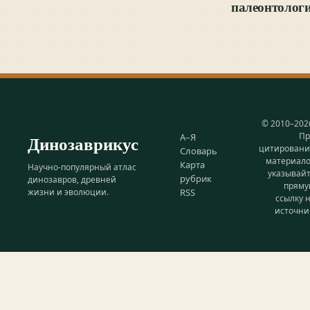
палеонтолог
© 2010–202
Пр
Динозаврикус
А–Я
цитирован
Словарь
материал
Карта
Научно-популярный атлас
указывай
рубрик
динозавров, древней
прям
жизни и эволюции.
RSS
ссылку 
источни