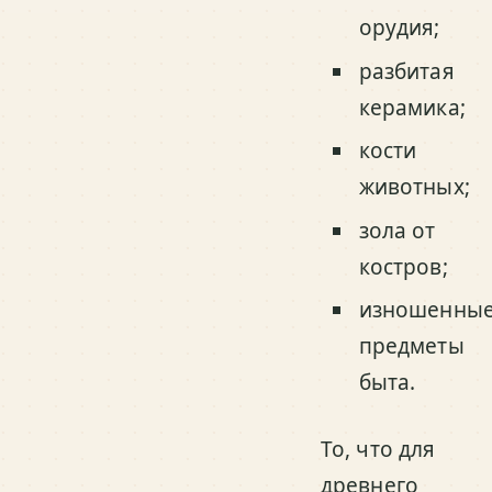
орудия;
разбитая
керамика;
кости
животных;
зола от
костров;
изношенны
предметы
быта.
То, что для
древнего