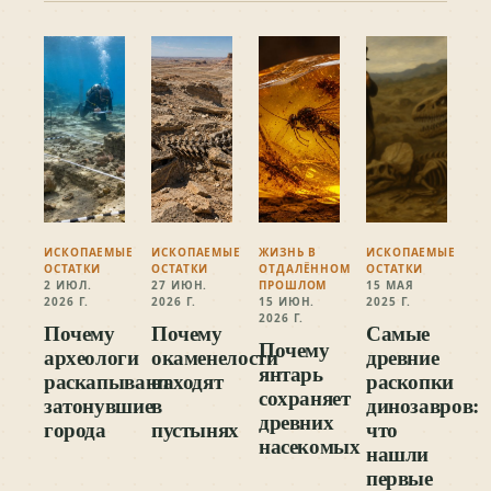
ИСКОПАЕМЫЕ
ИСКОПАЕМЫЕ
ЖИЗНЬ В
ИСКОПАЕМЫЕ
ОСТАТКИ
ОСТАТКИ
ОТДАЛЁННОМ
ОСТАТКИ
2 ИЮЛ.
27 ИЮН.
ПРОШЛОМ
15 МАЯ
2026 Г.
2026 Г.
15 ИЮН.
2025 Г.
2026 Г.
Почему
Почему
Самые
Почему
археологи
окаменелости
древние
янтарь
раскапывают
находят
раскопки
сохраняет
затонувшие
в
динозавров:
древних
города
пустынях
что
насекомых
нашли
первые