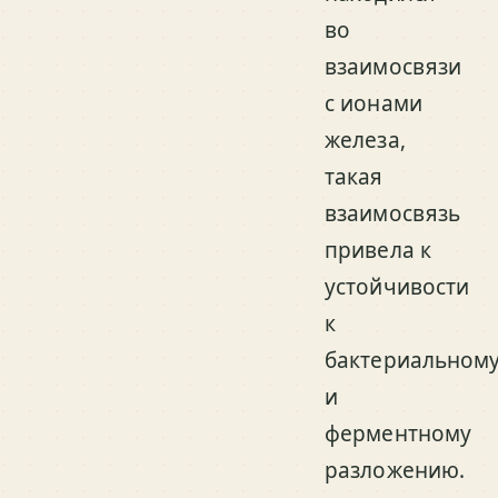
во
взаимосвязи
с ионами
железа,
такая
взаимосвязь
привела к
устойчивости
к
бактериальном
и
ферментному
разложению.