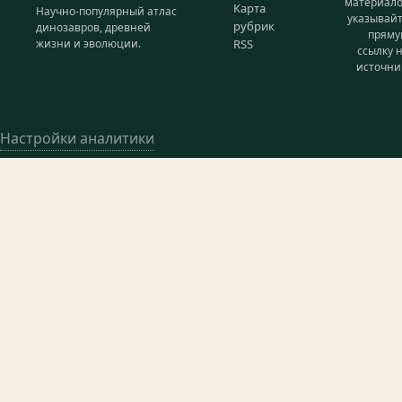
материал
Карта
Научно-популярный атлас
указывай
рубрик
динозавров, древней
прям
жизни и эволюции.
RSS
ссылку 
источни
Настройки аналитики