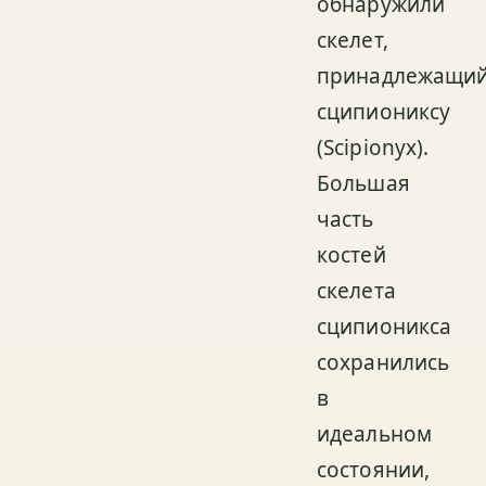
обнаружили
скелет,
принадлежащи
сципиониксу
(Scipionyx).
Большая
часть
костей
скелета
сципионикса
сохранились
в
идеальном
состоянии,