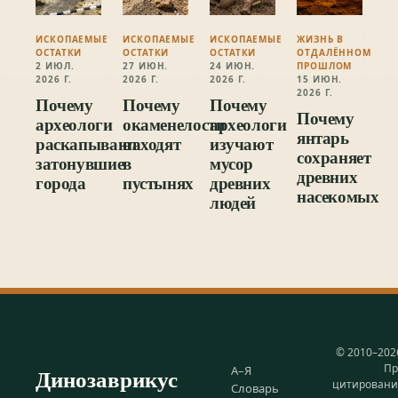
ИСКОПАЕМЫЕ
ИСКОПАЕМЫЕ
ИСКОПАЕМЫЕ
ЖИЗНЬ В
ОСТАТКИ
ОСТАТКИ
ОСТАТКИ
ОТДАЛЁННОМ
2 ИЮЛ.
27 ИЮН.
24 ИЮН.
ПРОШЛОМ
2026 Г.
2026 Г.
2026 Г.
15 ИЮН.
2026 Г.
Почему
Почему
Почему
Почему
археологи
окаменелости
археологи
янтарь
раскапывают
находят
изучают
сохраняет
затонувшие
в
мусор
древних
города
пустынях
древних
насекомых
людей
© 2010–202
Пр
Динозаврикус
А–Я
цитирован
Словарь