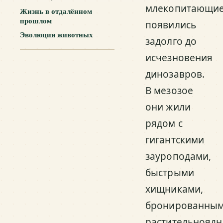
млекопитающи
Жизнь в отдалённом
прошлом
появились
Эволюция животных
задолго до
исчезновения
динозавров.
В мезозое
они жили
рядом с
гигантскими
зауроподами,
быстрыми
хищниками,
бронированны
растительнояд