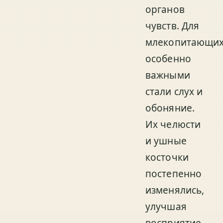
органов
чувств. Для
млекопитающи
особенно
важными
стали слух и
обоняние.
Их челюсти
и ушные
косточки
постепенно
изменялись,
улучшая