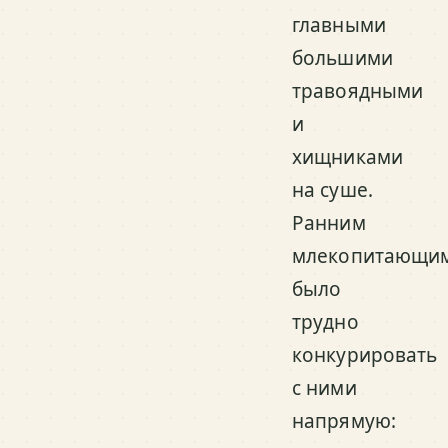
главными
большими
травоядными
и
хищниками
на суше.
Ранним
млекопитающи
было
трудно
конкурировать
с ними
напрямую: