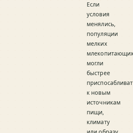
Если
условия
менялись,
популяции
мелких
млекопитающи
могли
быстрее
приспосабливат
к новым
источникам
пищи,
климату
или образу