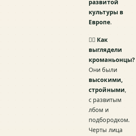
развитой
культуры в
Европе
.
🧍‍♂️
Как
выглядели
кроманьонцы?
Они были
высокими,
стройными
,
с развитым
лбом и
подбородком.
Черты лица