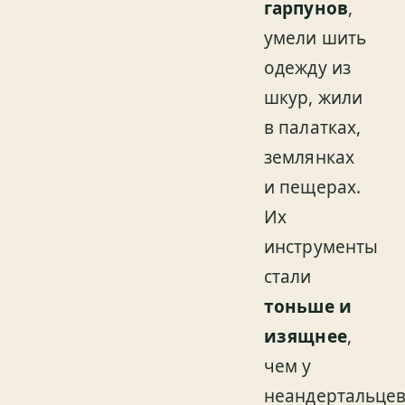
гарпунов
,
умели шить
одежду из
шкур, жили
в палатках,
землянках
и пещерах.
Их
инструменты
стали
тоньше и
изящнее
,
чем у
неандертальцев