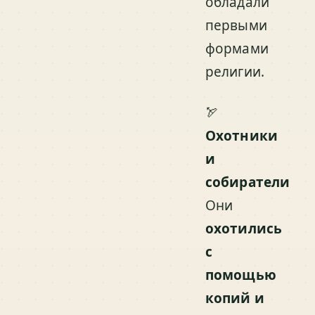
обладали
первыми
формами
религии.
🏹
Охотники
и
собиратели
Они
охотились
с
помощью
копий и