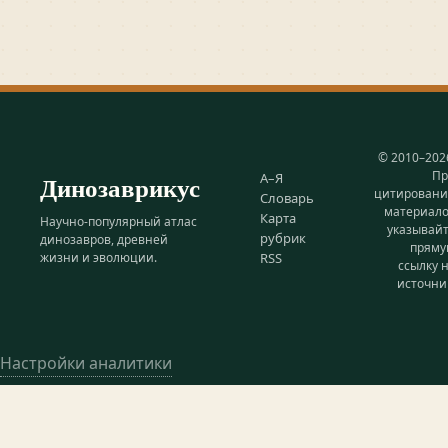
© 2010–202
Пр
Динозаврикус
А–Я
цитирован
Словарь
материал
Карта
Научно-популярный атлас
указывай
рубрик
динозавров, древней
прям
жизни и эволюции.
RSS
ссылку 
источни
Настройки аналитики