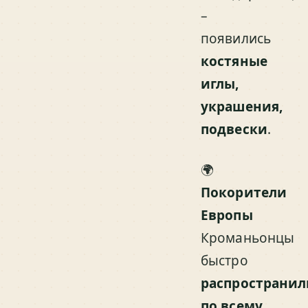
–
появились
костяные
иглы,
украшения,
подвески
.
🌍
Покорители
Европы
Кроманьонцы
быстро
распространил
по всему