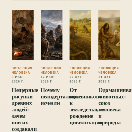
ЭВОЛЮЦИЯ
ЭВОЛЮЦИЯ
ЭВОЛЮЦИЯ
ЭВОЛЮЦИЯ
ЧЕЛОВЕКА
ЧЕЛОВЕКА
ЧЕЛОВЕКА
ЧЕЛОВЕКА
3 ИЮЛ.
12 ИЮН.
22 ОКТ.
21 ОКТ.
2026 Г.
2026 Г.
2025 Г.
2025 Г.
Пещерные
Почему
От
Одомашнива
рисунки
неандертальцы
кочевников
животных:
древних
исчезли
к
союз
людей:
земледельцам:
человека
зачем
рождение
и
они их
цивилизации
природы
создавали