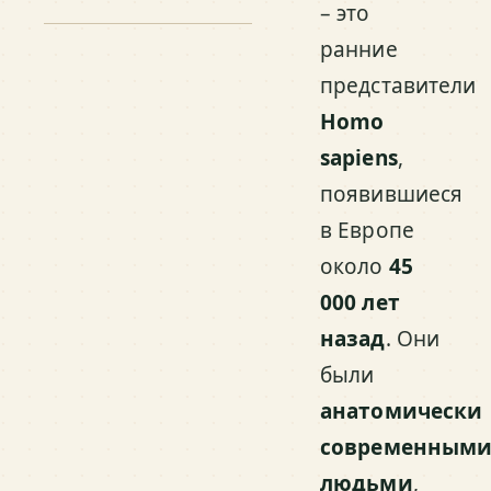
– это
ранние
представители
Homo
sapiens
,
появившиеся
в Европе
около
45
000 лет
назад
. Они
были
анатомически
современным
людьми
,