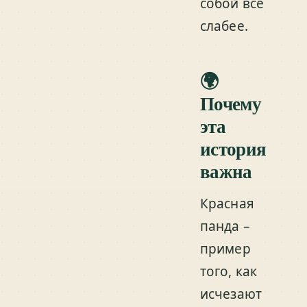
собой всё
слабее.
🌍
Почему
эта
история
важна
Красная
панда –
пример
того, как
исчезают