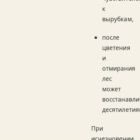
к
вырубкам,
после
цветения
и
отмирания
лес
может
восстанавли
десятилетия
При
исчезновении