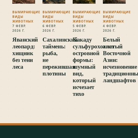
ВЫМИРАЮЩИЕ
ВЫМИРАЮЩИЕ
ВЫМИРАЮЩИЕ
ВЫМИРАЮЩИЕ
ВИДЫ
ВИДЫ
ВИДЫ
ВИДЫ
ЖИВОТНЫХ
ЖИВОТНЫХ
ЖИВОТНЫХ
ЖИВОТНЫХ
7 ФЕВР.
6 ФЕВР.
5 ФЕВР.
4 ФЕВР.
2026 Г.
2026 Г.
2026 Г.
2026 Г.
Яванский
Сахалинский
Какаду
Белый
леопард:
таймень:
сульфурохохлатый
аист
хищник
рыба,
островной
Восточной
без тени
не
формы:
Азии:
леса
пережившая
шумный
исчезновение
плотины
вид,
традиционн
который
ландшафтов
исчезает
тихо