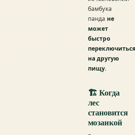
бамбука
панда
не
может
быстро
переключитьс
на другую
пищу
.
🏗️ Когда
лес
становится
мозаикой