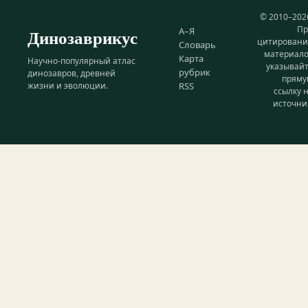
© 2010–202
Пр
Динозаврикус
А–Я
цитирован
Словарь
материал
Карта
Научно-популярный атлас
указывай
рубрик
динозавров, древней
прям
жизни и эволюции.
RSS
ссылку 
источни