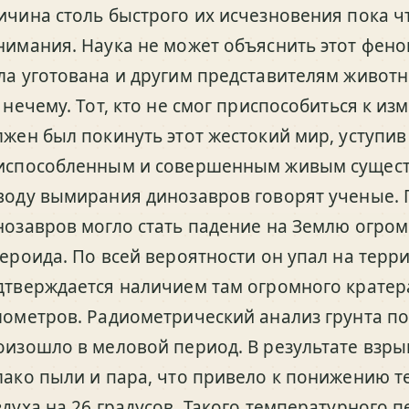
ичина столь быстрого их исчезновения пока ч
нимания. Наука не может объяснить этот фено
ла уготована и другим представителям животно
т нечему. Тот, кто не смог приспособиться к и
лжен был покинуть этот жестокий мир, уступив
испособленным и совершенным живым существа
воду вымирания динозавров говорят ученые. 
нозавров могло стать падение на Землю огром
тероида. По всей вероятности он упал на терр
дтверждается наличием там огромного кратер
лометров. Радиометрический анализ грунта по
оизошло в меловой период. В результате взр
лако пыли и пара, что привело к понижению
здуха на 26 градусов. Такого температурного 