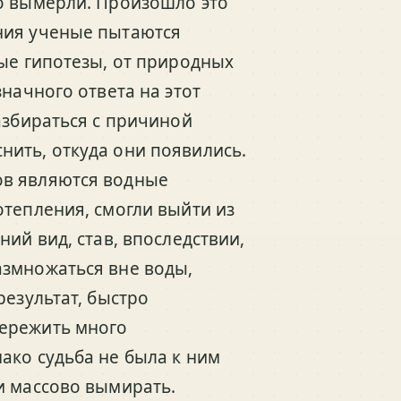
о вымерли. Произошло это
ния ученые пытаются
ные гипотезы, от природных
значного ответа на этот
азбираться с причиной
ить, откуда они появились.
ов являются водные
отепления, смогли выйти из
ий вид, став, впоследствии,
азмножаться вне воды,
результат, быстро
пережить много
ако судьба не была к ним
и массово вымирать.