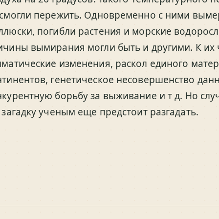
 смогли пережить. Одновременно с ними выме
ллюски, погибли растения и морские водоросли.
ичины вымирания могли быть и другими. К их 
иматические изменения, раскол единого матер
нтинентов, генетическое несовершенство данн
нкурентную борьбу за выживание и т д. Но случ
у загадку ученым еще предстоит разгадать.