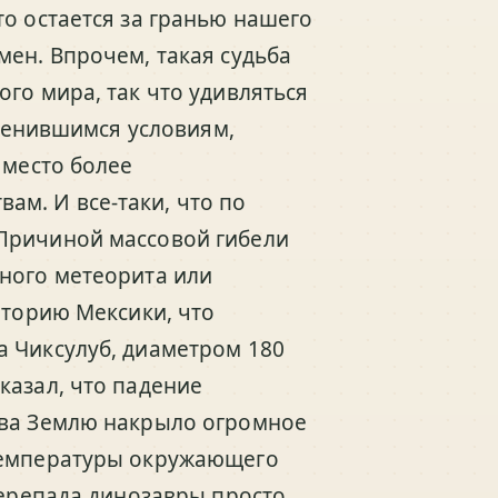
то остается за гранью нашего
мен. Впрочем, такая судьба
го мира, так что удивляться
зменившимся условиям,
 место более
м. И все-таки, что по
Причиной массовой гибели
ного метеорита или
иторию Мексики, что
а Чиксулуб, диаметром 180
казал, что падение
ыва Землю накрыло огромное
 температуры окружающего
перепада динозавры просто