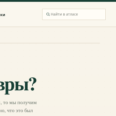
ики
авры?
й, то мы получим
о, что это был