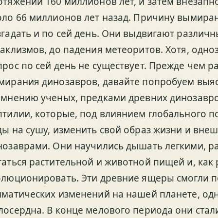
отяжении 160 миллионов лет, и затем внезапн
оло 66 миллионов лет назад. Причину вымира
згадать и по сей день. Они выдвигают различ
таклизмов, до падения метеоритов. Хотя, одно
прос по сей день не существует. Прежде чем р
мирания динозавров, давайте попробуем выясн
 мнению ученых, предками древних динозавр
птилии, которые, под влиянием глобального п
ды на сушу, изменить свой образ жизни и внешн
нозаврами. Они научились дышать легкими, р
таться растительной и животной пищей и, как 
олюционировать. Эти древние ящеры смогли 
иматических изменений на нашей планете, одн
лосердна. В конце мелового периода они стал