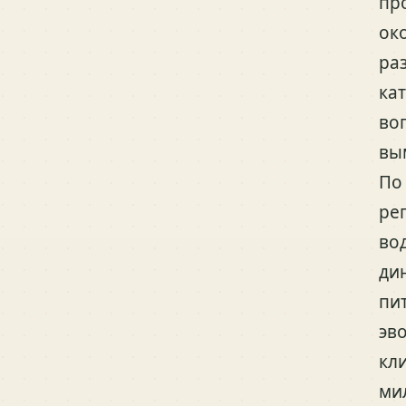
пр
ок
ра
ка
во
вы
По
ре
во
ди
пи
эв
кл
ми