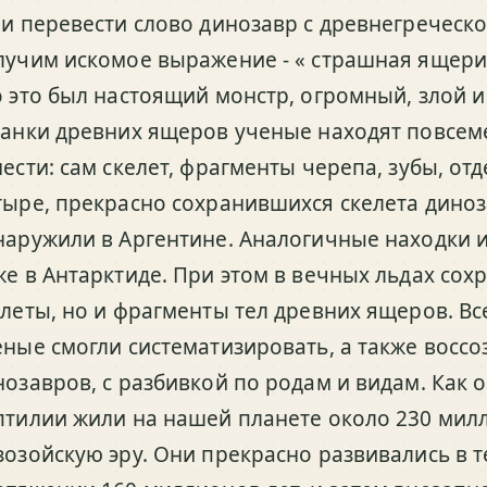
ли перевести слово динозавр с древнегреческо
лучим искомое выражение - « страшная ящериц
о это был настоящий монстр, огромный, злой 
танки древних ящеров ученые находят повсеме
ести: сам скелет, фрагменты черепа, зубы, отд
тыре, прекрасно сохранившихся скелета дино
наружили в Аргентине. Аналогичные находки и
же в Антарктиде. При этом в вечных льдах сох
елеты, но и фрагменты тел древних ящеров. В
еные смогли систематизировать, а также восс
нозавров, с разбивкой по родам и видам. Как о
птилии жили на нашей планете около 230 милли
зозойскую эру. Они прекрасно развивались в т