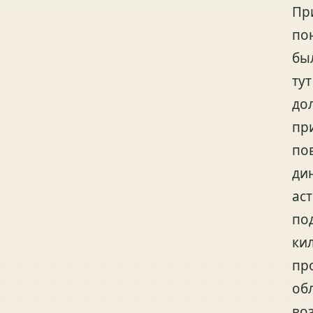
Пр
по
бы
ту
до
пр
по
ди
ас
по
ки
пр
об
во