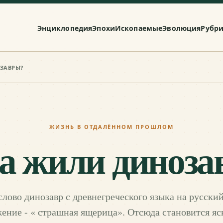
Энциклопедия
Эпохи
Ископаемые
Эволюция
Рубр
ЗАВРЫ?
ЖИЗНЬ В ОТДАЛЁННОМ ПРОШЛОМ
а жили диноз
слово динозавр с древнегреческого языка на русски
ение - « страшная ящерица». Отсюда становится ясн