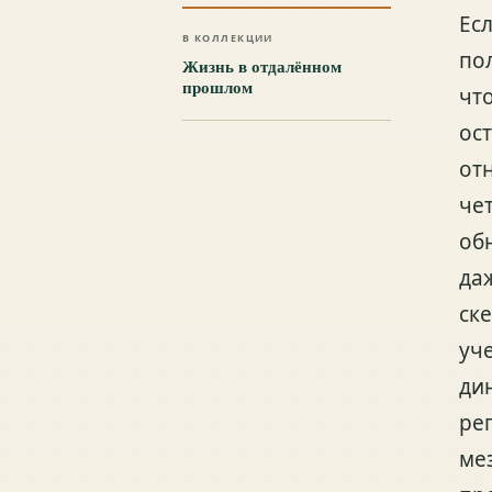
Ес
В КОЛЛЕКЦИИ
по
Жизнь в отдалённом
прошлом
чт
ос
отн
че
об
да
ск
уч
ди
ре
ме