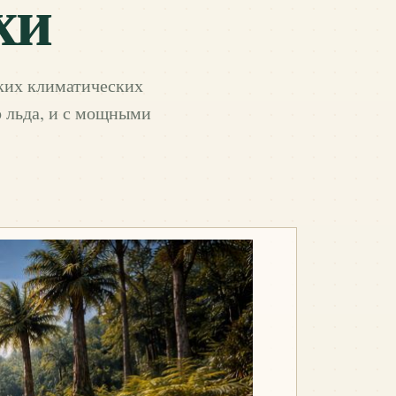
хи
зких климатических
о льда, и с мощными