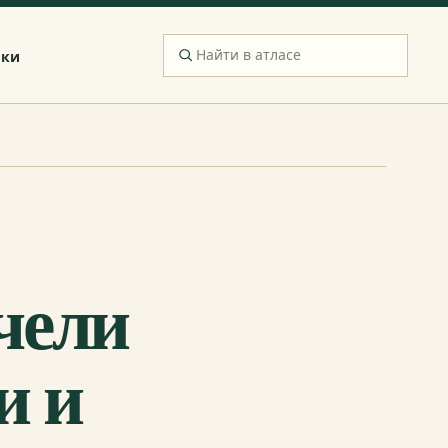
ики
чели
и и