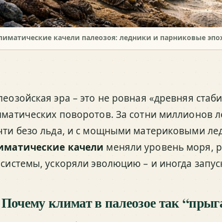
лиматические качели палеозоя: ледники и парниковые эпо
леозойская эра – это не ровная «древняя стаби
иматических поворотов. За сотни миллионов л
чти безо льда, и с мощными материковыми ле
иматические качели
меняли уровень моря, р
осистемы, ускоряли эволюцию – и иногда запу
 Почему климат в палеозое так “прыг