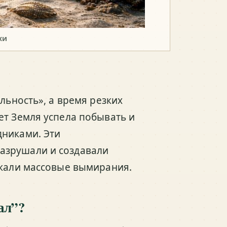
хи
льность», а время резких
ет Земля успела побывать и
дниками. Эти
азрушали и создавали
скали массовые вымирания.
ал”?