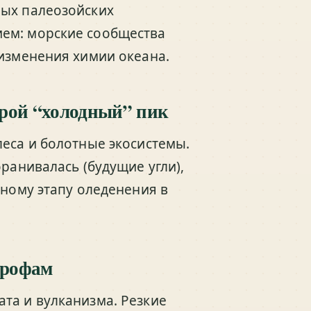
ных палеозойских
ем: морские сообщества
 изменения химии океана.
торой “холодный” пик
леса и болотные экосистемы.
оранивалась (будущие угли),
ьному этапу оледенения в
трофам
та и вулканизма. Резкие