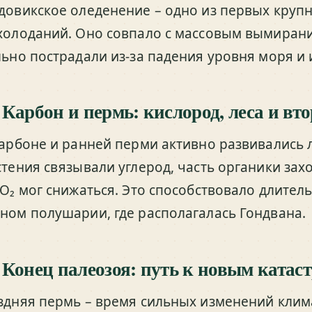
довикское оледенение – одно из первых круп
холоданий. Оно совпало с массовым вымирани
льно пострадали из-за падения уровня моря и
 Карбон и пермь: кислород, леса и в
карбоне и ранней перми активно развивались 
стения связывали углерод, часть органики зах
CO₂ мог снижаться. Это способствовало длител
ном полушарии, где располагалась Гондвана.
 Конец палеозоя: путь к новым катас
здняя пермь – время сильных изменений клима