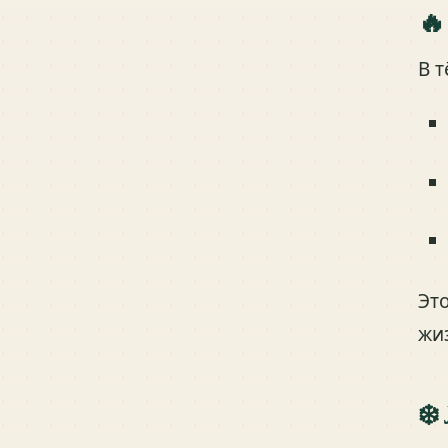
🔥
В 
Эт
жи
❄️