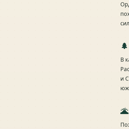
Ор
по
си
🌲
В 
Ра
и 
юж
🌋
По