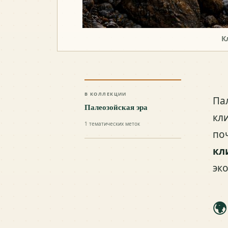
К
В КОЛЛЕКЦИИ
Па
Палеозойская эра
кл
1
тематических меток
по
кл
эк
🌍