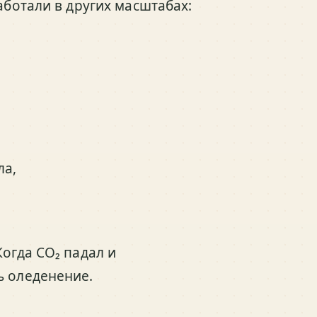
аботали в других масштабах:
ла,
Когда CO₂ падал и
ь оледенение.