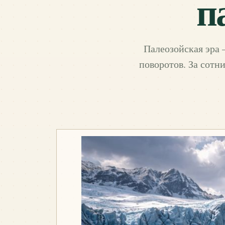
п
Палеозойская эра 
поворотов. За сотн