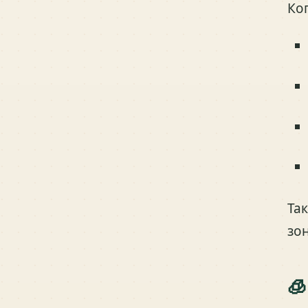
Ко
Та
зон
🧊