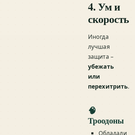
4. Ум и
скорость
Иногда
лучшая
защита –
убежать
или
перехитрить
.
🧠
Троодоны
Обладали