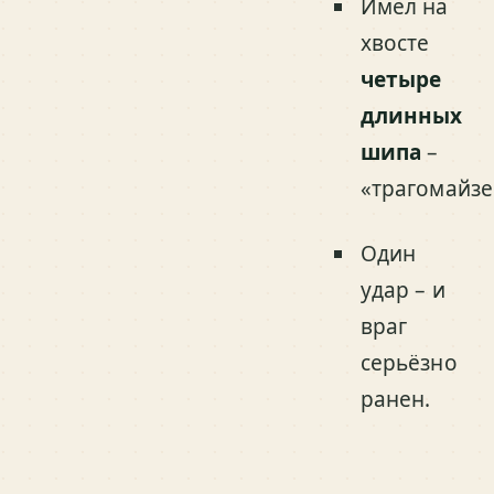
Имел на
хвосте
четыре
длинных
шипа
–
«трагомайзе
Один
удар – и
враг
серьёзно
ранен.