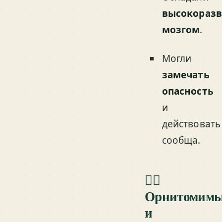
высокораз
мозгом
.
Могли
замечать
опасность
и
действовать
сообща.
🏃‍♂️
Орнитомим
и