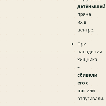
детёнышей
пряча
их в
центре.
При
нападении
хищника
–
сбивали
его с
ног
или
отпугивали.