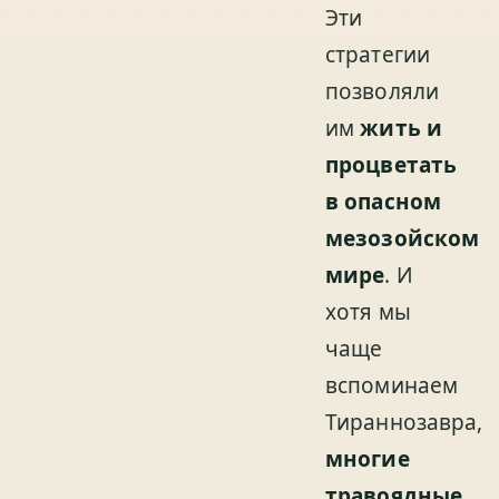
Эти
стратегии
позволяли
им
жить и
процветать
в опасном
мезозойском
мире
. И
хотя мы
чаще
вспоминаем
Тираннозавра,
многие
травоядные