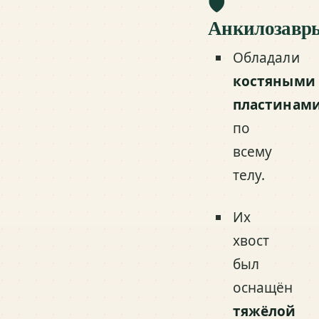
🛡️
Анкилозавр
Обладали
костяными
пластинам
по
всему
телу.
Их
хвост
был
оснащён
тяжёлой