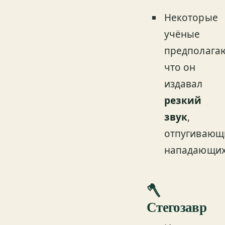
Некоторые
учёные
предполагаю
что он
издавал
резкий
звук
,
отпугивающ
нападающих
🪓
Стегозавр