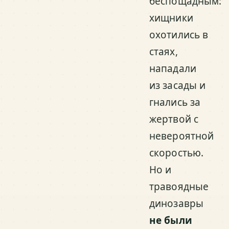
беспощадным:
хищники
охотились в
стаях,
нападали
из засады и
гнались за
жертвой с
невероятной
скоростью.
Но и
травоядные
динозавры
не были