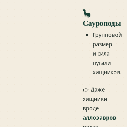
🦕
Сауроподы
Групповой
размер
и сила
пугали
хищников.
👉 Даже
хищники
вроде
аллозавров
редко