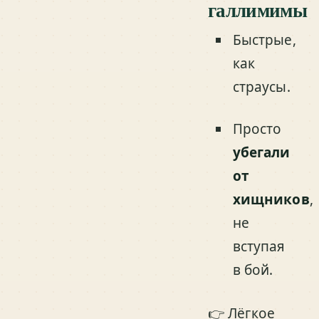
галлимимы
Быстрые,
как
страусы.
Просто
убегали
от
хищников
,
не
вступая
в бой.
👉 Лёгкое