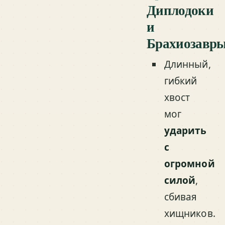
Диплодоки
и
Брахиозавр
Длинный,
гибкий
хвост
мог
ударить
с
огромной
силой
,
сбивая
хищников.