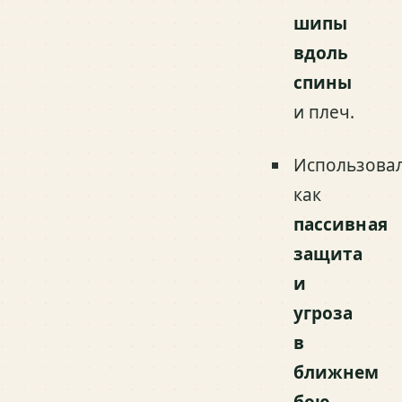
шипы
вдоль
спины
и плеч.
Использова
как
пассивная
защита
и
угроза
в
ближнем
бою
.