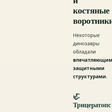
костяные
воротник
Некоторые
динозавры
обладали
впечатляющи
защитными
структурами
.
🦏
Трицератопс