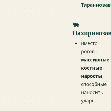
Тираннозав
🐃
Пахириноза
Вместо
рогов –
массивные
костные
наросты
,
способные
наносить
удары.