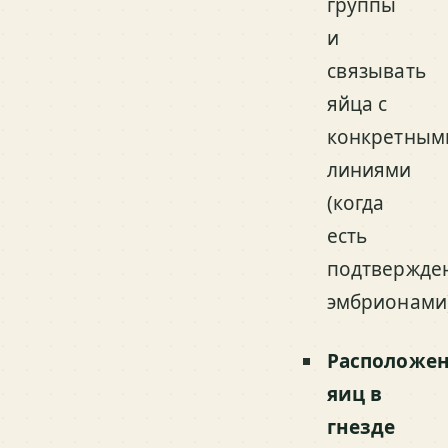
группы
и
связывать
яйца с
конкретным
линиями
(когда
есть
подтвержде
эмбрионами)
Расположе
яиц в
гнезде