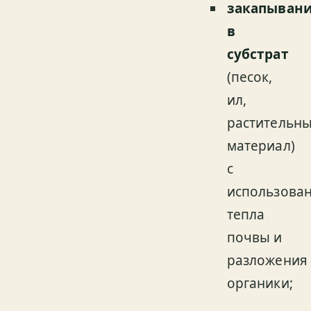
закапыван
в
субстрат
(песок,
ил,
растительн
материал)
с
использова
тепла
почвы и
разложения
органики;