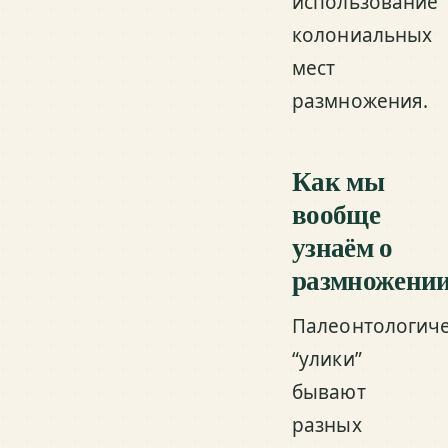
использование
колониальных
мест
размножения.
Как мы
вообще
узнаём о
размножени
Палеонтологич
“улики”
бывают
разных