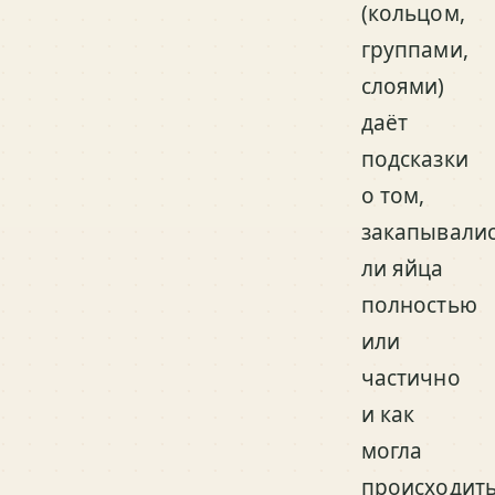
(кольцом,
группами,
слоями)
даёт
подсказки
о том,
закапывали
ли яйца
полностью
или
частично
и как
могла
происходит