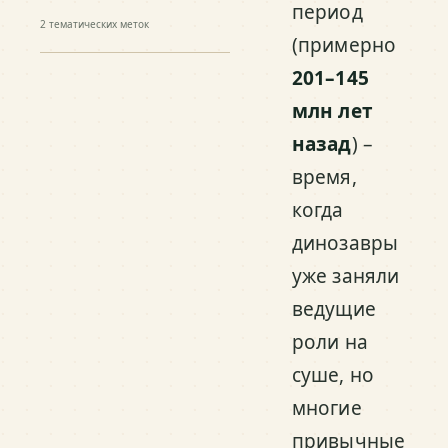
период
2
тематических меток
(примерно
201–145
млн лет
назад
) –
время,
когда
динозавры
уже заняли
ведущие
роли на
суше, но
многие
привычные