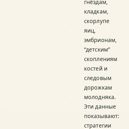
гнёздам,
кладкам,
скорлупе
яиц,
эмбрионам,
“детским”
скоплениям
костей и
следовым
дорожкам
молодняка.
Эти данные
показывают:
стратегии