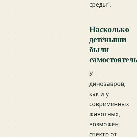
среды”.
Насколько
детёныши
были
самостоятел
У
динозавров,
как и у
современных
животных,
возможен
спектр от