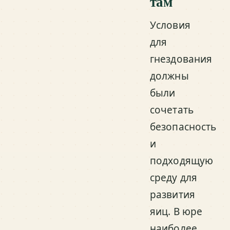
там
Условия
для
гнездования
должны
были
сочетать
безопасность
и
подходящую
среду для
развития
яиц. В юре
наиболее