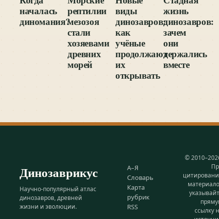
началась
рептилии
виды
жизнь
диномания?
мезозоя
динозавров:
динозавров:
стали
как
зачем
хозяевами
учёные
они
древних
продолжают
держались
морей
их
вместе
открывать
© 2010–202
Пр
Динозаврикус
А–Я
цитирован
Словарь
материал
Карта
Научно-популярный атлас
указывай
рубрик
динозавров, древней
прям
жизни и эволюции.
RSS
ссылку 