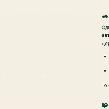
🚗
Од
ав
До
То
🧩