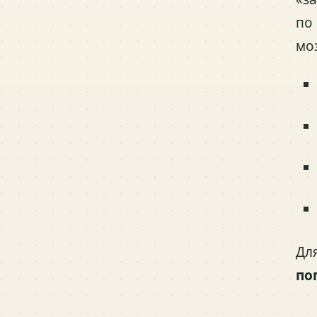
по
мо
Дл
по