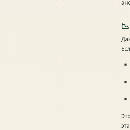
ан
📉
Да
Ес
Эт
эт