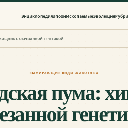
Энциклопедия
Эпохи
Ископаемые
Эволюция
Рубр
 ХИЩНИК С ОБРЕЗАННОЙ ГЕНЕТИКОЙ
ВЫМИРАЮЩИЕ ВИДЫ ЖИВОТНЫХ
ская пума: х
езанной генет