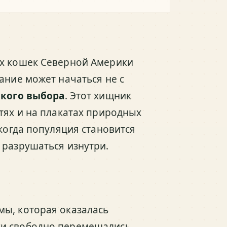
их кошек Северной Америки
ание может начаться не с
ского выбора
. Этот хищник
тях и на плакатах природных
 когда популяция становится
 разрушаться изнутри.
мы, которая оказалась
ки свободно перемещались