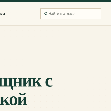
ики
ищник с
икой