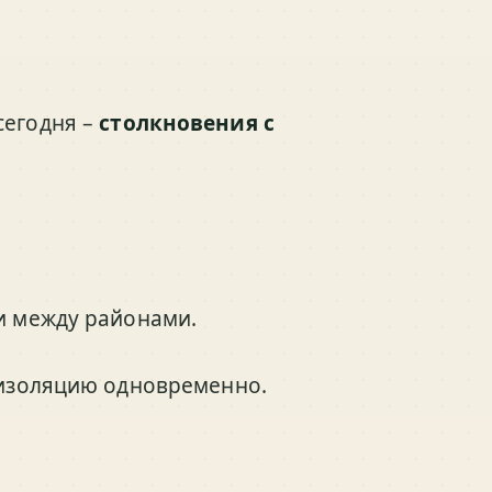
сегодня –
столкновения с
и между районами.
ю изоляцию одновременно.