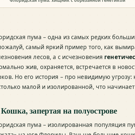
Флоридская пума: хищник с обрезанной генетикой
оридская пума – одна из самых редких больш
 пожалуй, самый яркий пример того, как вымир
чезновения лесов, а с исчезновения
генетиче
рмально жив, охраняется, встречается в новос
рков. Но его история – про невидимую угрозу:
столько малой и изолированной, что начинает
 Кошка, запертая на полуострове
оридская пума – изолированная популяция пу
ажата» на юге Флориды. Раньше большие кош