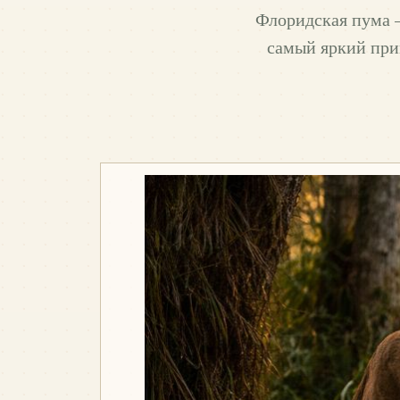
Флоридская пума 
самый яркий прим