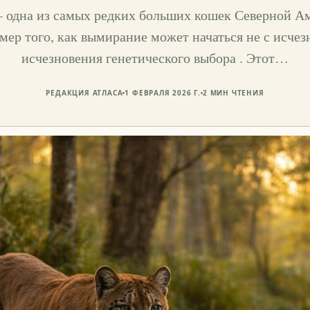
– одна из самых редких больших кошек Северной Ам
ер того, как вымирание может начаться не с исчезн
исчезновения генетического выбора . Этот…
РЕДАКЦИЯ АТЛАСА
1 ФЕВРАЛЯ 2026 Г.
2
МИН ЧТЕНИЯ