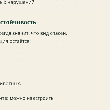
ных нарушений.
устойчивость
егда значит, что вид спасён.
ция остаётся:
ивотных.
нте: можно надстроить