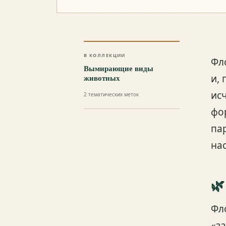
В КОЛЛЕКЦИИ
Фл
Вымирающие виды
и,
животных
ис
2
тематических меток
фо
па
на
🌿
Фл
«з