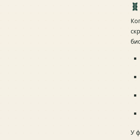
🧬
Ко
ск
би
У 