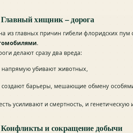
 Главный хищник – дорога
на из главных причин гибели флоридских пум 
томобилями
.
роги делают сразу два вреда:
напрямую убивают животных,
создают барьеры, мешающие обмену особям
 есть усиливают и смертность, и генетическу
 Конфликты и сокращение добычи