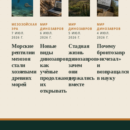
МЕЗОЗОЙСКАЯ
МИР
МИР
МИР
ЭРА
ДИНОЗАВРОВ
ДИНОЗАВРОВ
ДИНОЗАВРОВ
7 ИЮЛ.
6 ИЮЛ.
5 ИЮЛ.
4 ИЮЛ.
2026 Г.
2026 Г.
2026 Г.
2026 Г.
Морские
Новые
Стадная
Почему
рептилии
виды
жизнь
бронтозавр
мезозоя
динозавров:
динозавров:
«исчезал»
стали
как
зачем
и
хозяевами
учёные
они
возвращался
древних
продолжают
держались
в науку
морей
их
вместе
открывать