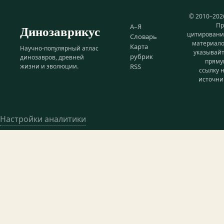
© 2010–202
Пр
Динозаврикус
А–Я
цитирован
Словарь
материал
Карта
Научно-популярный атлас
указывай
рубрик
динозавров, древней
прям
жизни и эволюции.
RSS
ссылку 
источни
Настройки аналитики