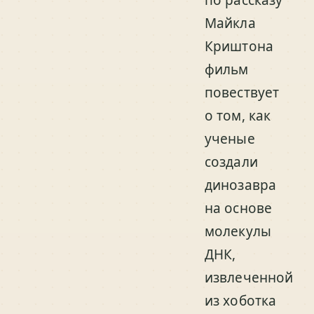
по рассказу
Майкла
Криштона
фильм
повествует
о том, как
ученые
создали
динозавра
на основе
молекулы
ДНК,
извлеченной
из хоботка