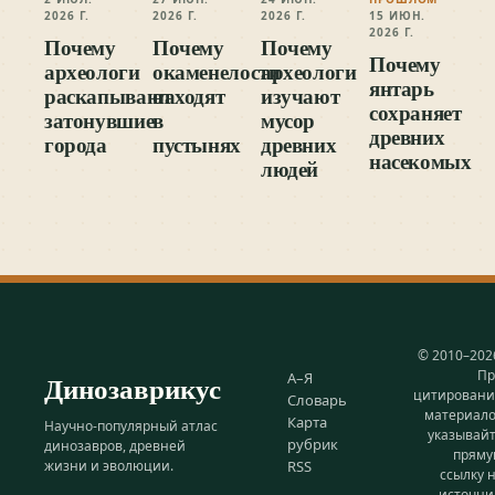
2026 Г.
2026 Г.
2026 Г.
15 ИЮН.
2026 Г.
Почему
Почему
Почему
Почему
археологи
окаменелости
археологи
янтарь
раскапывают
находят
изучают
сохраняет
затонувшие
в
мусор
древних
города
пустынях
древних
насекомых
людей
© 2010–202
Пр
Динозаврикус
А–Я
цитирован
Словарь
материал
Карта
Научно-популярный атлас
указывай
рубрик
динозавров, древней
прям
жизни и эволюции.
RSS
ссылку 
источни