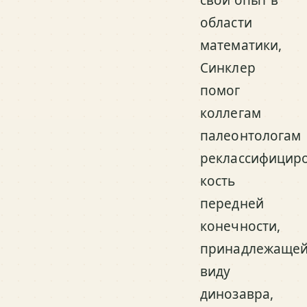
свой опыт в
области
математики,
Синклер
помог
коллегам
палеонтологам
реклассифицир
кость
передней
конечности,
принадлежаще
виду
динозавра,