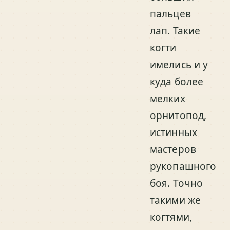
пальцев
лап. Такие
когти
имелись и у
куда более
мелких
орнитопод,
истинных
мастеров
рукопашного
боя. Точно
такими же
когтями,