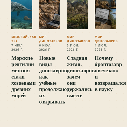
МЕЗОЗОЙСКАЯ
МИР
МИР
МИР
ЭРА
ДИНОЗАВРОВ
ДИНОЗАВРОВ
ДИНОЗАВРОВ
7 ИЮЛ.
6 ИЮЛ.
5 ИЮЛ.
4 ИЮЛ.
2026 Г.
2026 Г.
2026 Г.
2026 Г.
Морские
Новые
Стадная
Почему
рептилии
виды
жизнь
бронтозавр
мезозоя
динозавров:
динозавров:
«исчезал»
стали
как
зачем
и
хозяевами
учёные
они
возвращался
древних
продолжают
держались
в науку
морей
их
вместе
открывать