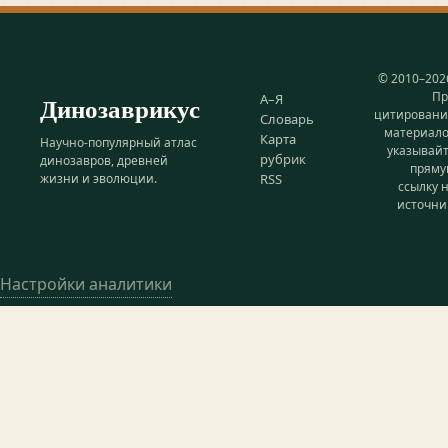
© 2010–202
Пр
Динозаврикус
А–Я
цитирован
Словарь
материал
Карта
Научно-популярный атлас
указывай
рубрик
динозавров, древней
прям
жизни и эволюции.
RSS
ссылку 
источни
Настройки аналитики