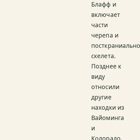
Блафф и
включает
части
черепа и
посткраниально
скелета.
Позднее к
виду
относили
другие
находки из
Вайоминга
и
Колорадо.