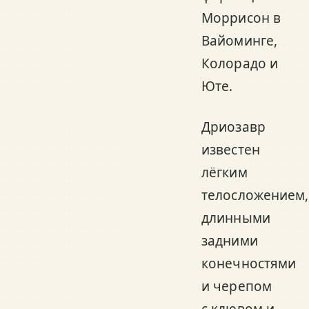
Моррисон в
Вайоминге,
Колорадо и
Юте.
Дриозавр
известен
лёгким
телосложением,
длинными
задними
конечностями
и черепом
с клювом и