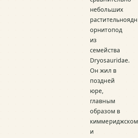
небольших
растительнояд
орнитопод
из
семейства
Dryosauridae.
Он жил в
поздней
юре,
главным
образом в
киммериджско
и