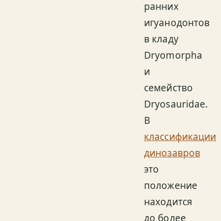
ранних
игуанодонтов
в кладу
Dryomorpha
и
семейство
Dryosauridae.
В
классификации
динозавров
это
положение
находится
до более