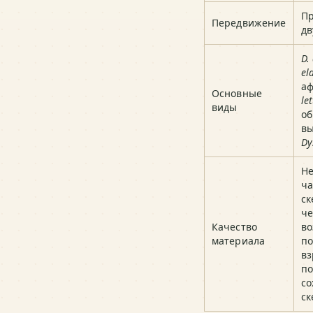
П
Передвижение
дв
D.
el
а
Основные
le
виды
о
вы
Dy
Не
ч
ск
че
Качество
во
материала
п
вз
п
с
ск