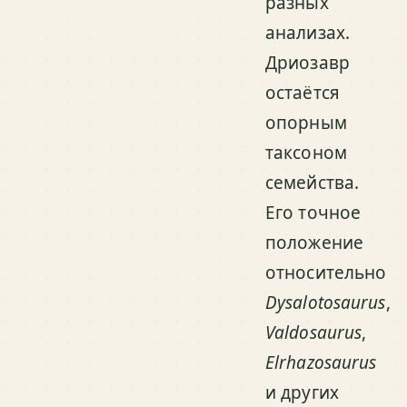
разных
анализах.
Дриозавр
остаётся
опорным
таксоном
семейства.
Его точное
положение
относительно
Dysalotosaurus
,
Valdosaurus
,
Elrhazosaurus
и других