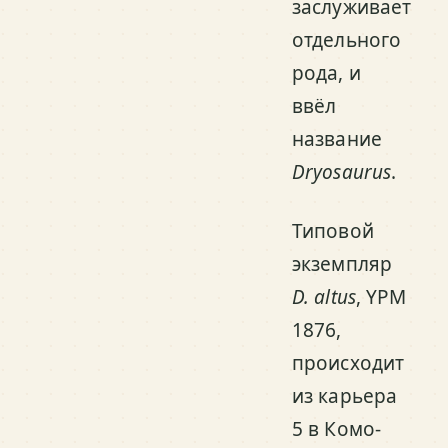
заслуживает
отдельного
рода, и
ввёл
название
Dryosaurus
.
Типовой
экземпляр
D. altus
, YPM
1876,
происходит
из карьера
5 в Комо-