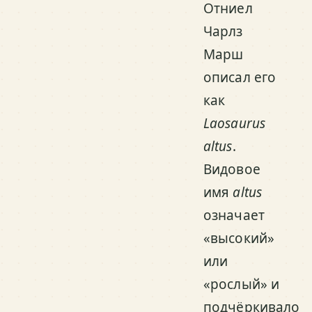
Отниел
Чарлз
Марш
описал его
как
Laosaurus
altus
.
Видовое
имя
altus
означает
«высокий»
или
«рослый» и
подчёркивало