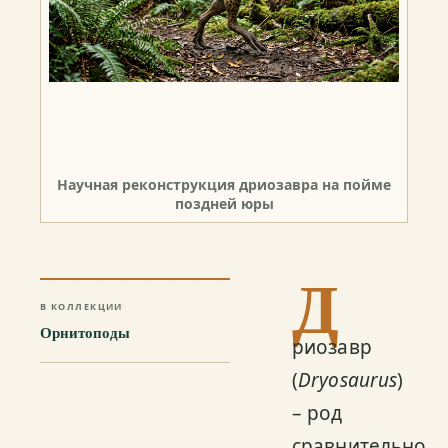
Научная реконструкция дриозавра на пойме
поздней юры
Д
В КОЛЛЕКЦИИ
Орнитоподы
риозавр
(
Dryosaurus
)
– род
сравнительно