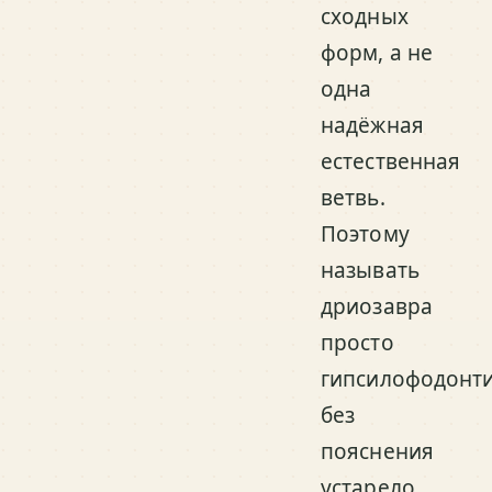
сходных
форм, а не
одна
надёжная
естественная
ветвь.
Поэтому
называть
дриозавра
просто
гипсилофодонт
без
пояснения
устарело.