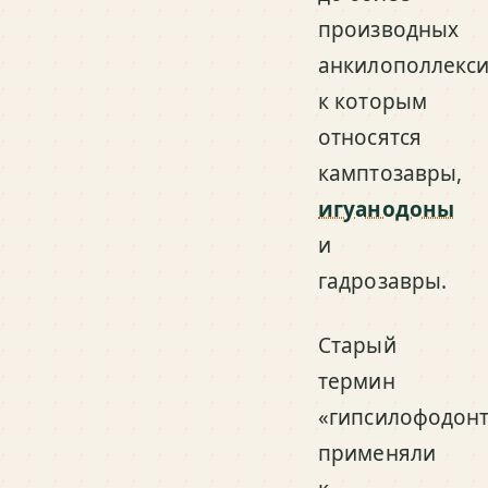
производных
анкилополлекси
к которым
относятся
камптозавры,
игуанодоны
и
гадрозавры.
Старый
термин
«гипсилофодон
применяли